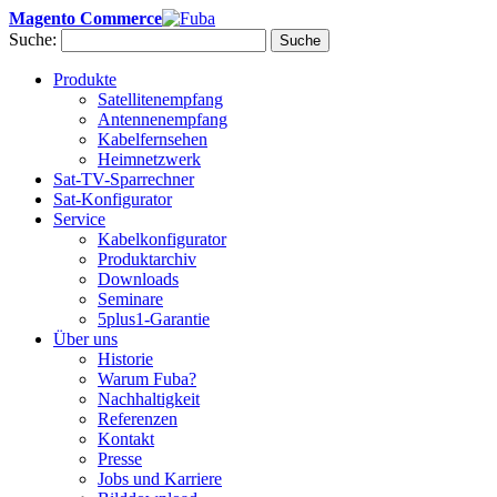
Magento Commerce
Suche:
Suche
Produkte
Satellitenempfang
Antennenempfang
Kabelfernsehen
Heimnetzwerk
Sat-TV-Sparrechner
Sat-Konfigurator
Service
Kabelkonfigurator
Produktarchiv
Downloads
Seminare
5plus1-Garantie
Über uns
Historie
Warum Fuba?
Nachhaltigkeit
Referenzen
Kontakt
Presse
Jobs und Karriere