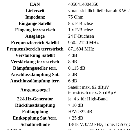
EAN
4050414004350
Lieferzeit
voraussichtlich lieferbar ab KW 
Impedanz
75 Ohm
Eingänge Satellit
8 x F-Buchse
Eingang terrestrisch
1 x F-Buchse
Ausgänge
24 F-Buchsen
Frequenzbereich Satellit
950...2150 MHz
Frequenzbereich terrestrisch
87...694 MHz
Verstärkung Satellit
4 dB
Verstärkung terrestrisch
8 dB
Dämpfungssteller terr.
0...15 dB
Anschlussdämpfung Sat.
2 dB
Anschlussdämpfung terr.
6 dB
Satellit max. 92 dBµV
Ausgangspegel
terrestrisch max. 85 dBµV
22-kHz-Generator
ja, 4 x für High-Band
Rückflussdämpfung
> 10 dB
Entkopplung
H/V: >25 dB
Entkopplung Sat./terr.
> 25 dB
Schaltmethode
13/18 V, 0/22 kHz, Tone, DiSEq