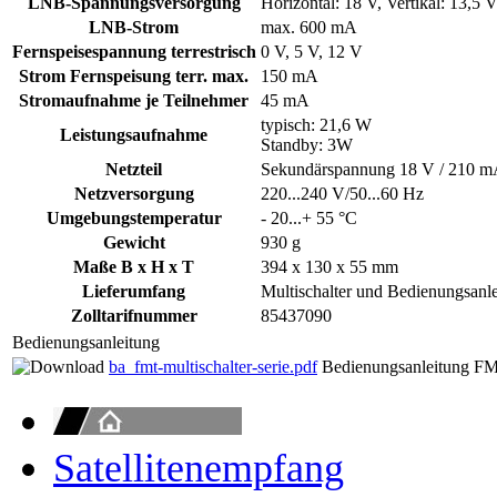
LNB-Spannungsversorgung
Horizontal: 18 V, Vertikal: 13,5 
LNB-Strom
max. 600 mA
Fernspeisespannung terrestrisch
0 V, 5 V, 12 V
Strom Fernspeisung terr. max.
150 mA
Stromaufnahme je Teilnehmer
45 mA
typisch: 21,6 W
Leistungsaufnahme
Standby: 3W
Netzteil
Sekundärspannung 18 V / 210 
Netzversorgung
220...240 V/50...60 Hz
Umgebungstemperatur
- 20...+ 55 °C
Gewicht
930 g
Maße B x H x T
394 x 130 x 55 mm
Lieferumfang
Multischalter und Bedienungsanl
Zolltarifnummer
85437090
Bedienungsanleitung
ba_fmt-multischalter-serie.pdf
Bedienungsanleitung FM
Satellitenempfang