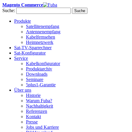
Magento Commerce
Suche:
Suche
Produkte
Satellitenempfang
Antennenempfang
Kabelfernsehen
Heimnetzwerk
Sat-TV-Sparrechner
Sat-Konfigurator
Service
Kabelkonfigurator
Produktarchiv
Downloads
Seminare
5plus1-Garantie
Über uns
Historie
Warum Fuba?
Nachhaltigkeit
Referenzen
Kontakt
Presse
Jobs und Karriere