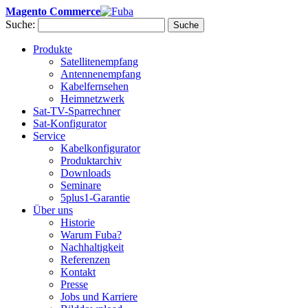
Magento Commerce
Suche:
Suche
Produkte
Satellitenempfang
Antennenempfang
Kabelfernsehen
Heimnetzwerk
Sat-TV-Sparrechner
Sat-Konfigurator
Service
Kabelkonfigurator
Produktarchiv
Downloads
Seminare
5plus1-Garantie
Über uns
Historie
Warum Fuba?
Nachhaltigkeit
Referenzen
Kontakt
Presse
Jobs und Karriere