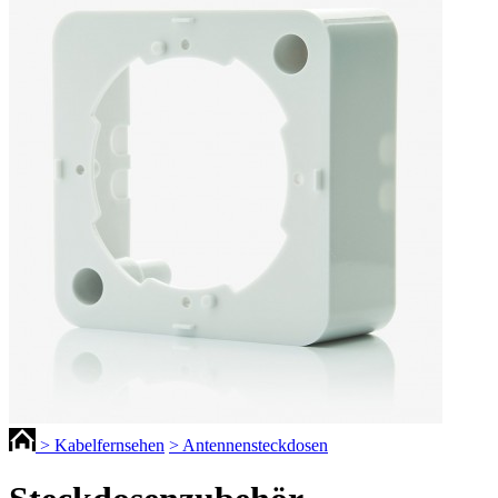
> Kabelfernsehen
> Antennensteckdosen