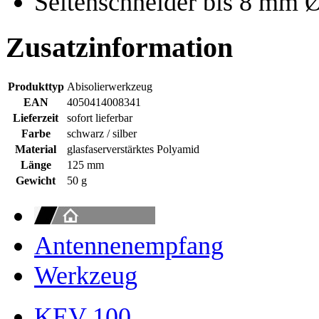
Seitenschneider bis 8 mm 
Zusatzinformation
Produkttyp
Abisolierwerkzeug
EAN
4050414008341
Lieferzeit
sofort lieferbar
Farbe
schwarz / silber
Material
glasfaserverstärktes Polyamid
Länge
125 mm
Gewicht
50 g
Antennenempfang
Werkzeug
KEV 100