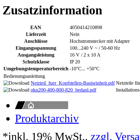
Zusatzinformation
EAN
4050414210898
Lieferzeit
Nein
Anschlüsse
Hochstromstecker mit Adapter
Eingangsspannung
100...240 V ~ / 50-60 Hz
Ausgangsleistung
16 V / 2 x 10 A
Schutzklasse
IP 20
Umgebungstemperaturbereich
-10°C... +50°C
Bedienungsanleitung
Netzteil_fuer_Kopfstellen-Basiseinheit.pdf
Netzteile fü
okn200-400-800-820_bedanl.pdf
Installatio
Produktarchiv
*inkl. 19% MwSt.,
zzgl. Vers