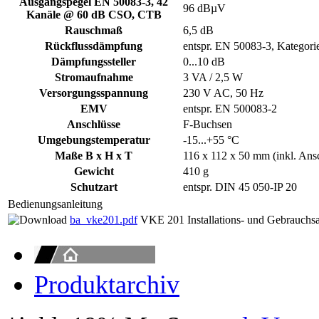
Ausgangspegel EN 50083-3, 42
96 dBµV
Kanäle @ 60 dB CSO, CTB
Rauschmaß
6,5 dB
Rückflussdämpfung
entspr. EN 50083-3, Kategori
Dämpfungssteller
0...10 dB
Stromaufnahme
3 VA / 2,5 W
Versorgungsspannung
230 V AC, 50 Hz
EMV
entspr. EN 500083-2
Anschlüsse
F-Buchsen
Umgebungstemperatur
-15...+55 °C
Maße B x H x T
116 x 112 x 50 mm (inkl. Ans
Gewicht
410 g
Schutzart
entspr. DIN 45 050-IP 20
Bedienungsanleitung
ba_vke201.pdf
VKE 201 Installations- und Gebrauchsa
Produktarchiv