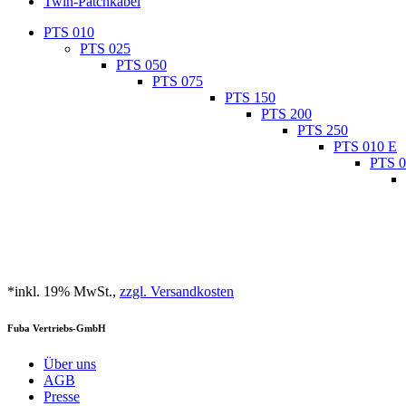
Twin-Patchkabel
PTS 010
PTS 025
PTS 050
PTS 075
PTS 150
PTS 200
PTS 250
PTS 010 E
PTS 0
*inkl. 19% MwSt.,
zzgl. Versandkosten
Fuba Vertriebs-GmbH
Über uns
AGB
Presse