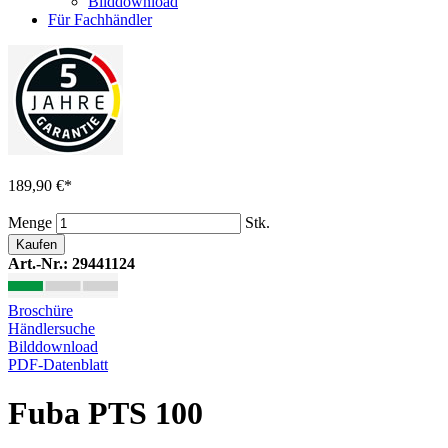
Bilddownload
Für Fachhändler
189,90 €
*
Menge
Stk.
Kaufen
Art.-Nr.: 29441124
Broschüre
Händlersuche
Bilddownload
PDF-Datenblatt
Fuba PTS 100