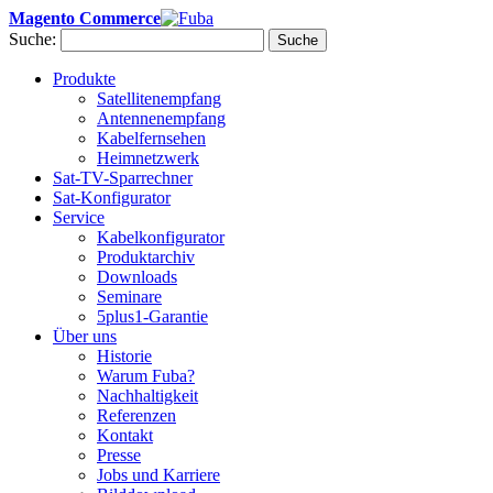
Magento Commerce
Suche:
Suche
Produkte
Satellitenempfang
Antennenempfang
Kabelfernsehen
Heimnetzwerk
Sat-TV-Sparrechner
Sat-Konfigurator
Service
Kabelkonfigurator
Produktarchiv
Downloads
Seminare
5plus1-Garantie
Über uns
Historie
Warum Fuba?
Nachhaltigkeit
Referenzen
Kontakt
Presse
Jobs und Karriere