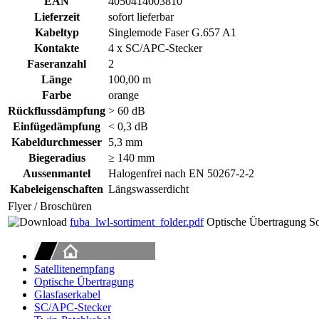
EAN
4050414003810
Lieferzeit
sofort lieferbar
Kabeltyp
Singlemode Faser G.657 A1
Kontakte
4 x SC/APC-Stecker
Faseranzahl
2
Länge
100,00 m
Farbe
orange
Rückflussdämpfung
> 60 dB
Einfügedämpfung
< 0,3 dB
Kabeldurchmesser
5,3 mm
Biegeradius
≥ 140 mm
Aussenmantel
Halogenfrei nach EN 50267-2-2
Kabeleigenschaften
Längswasserdicht
Flyer / Broschüren
fuba_lwl-sortiment_folder.pdf
Optische Übertragung So
Satellitenempfang
Optische Übertragung
Glasfaserkabel
SC/APC-Stecker