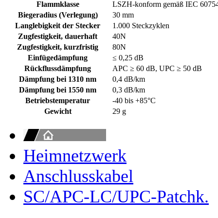
Flammklasse
LSZH-konform gemäß IEC 60754-
Biegeradius (Verlegung)
30 mm
Langlebigkeit der Stecker
1.000 Steckzyklen
Zugfestigkeit, dauerhaft
40N
Zugfestigkeit, kurzfristig
80N
Einfügedämpfung
≤ 0,25 dB
Rückflussdämpfung
APC ≥ 60 dB, UPC ≥ 50 dB
Dämpfung bei 1310 nm
0,4 dB/km
Dämpfung bei 1550 nm
0,3 dB/km
Betriebstemperatur
-40 bis +85°C
Gewicht
29 g
Heimnetzwerk
Anschlusskabel
SC/APC-LC/UPC-Patchk.