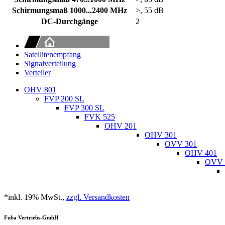
Schirmungsmaß 1000...2400 MHz
>, 55 dB
DC-Durchgänge
2
Satellitenempfang
Signalverteilung
Verteiler
OHV 801
FVP 200 SL
FVP 300 SL
FVK 525
OHV 201
OHV 301
OVV 301
OHV 401
OVV 
*inkl. 19% MwSt.,
zzgl. Versandkosten
Fuba Vertriebs-GmbH