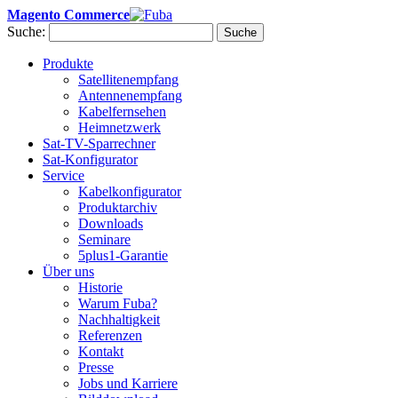
Magento Commerce
Suche:
Suche
Produkte
Satellitenempfang
Antennenempfang
Kabelfernsehen
Heimnetzwerk
Sat-TV-Sparrechner
Sat-Konfigurator
Service
Kabelkonfigurator
Produktarchiv
Downloads
Seminare
5plus1-Garantie
Über uns
Historie
Warum Fuba?
Nachhaltigkeit
Referenzen
Kontakt
Presse
Jobs und Karriere