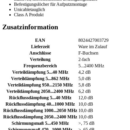
Befestigungslöcher für Aufputzmontage
Unicabletauglich
Class A Produkt
Zusatzinformation
EAN
8024427003729
Lieferzeit
Ware im Zulauf
Anschlüsse
F-Buchsen
Verteilung
2-fach
Frequenzbereich
5...2400 MHz
Verteildämpfung 5...40 MHz
4,2 dB
Verteildämpfung 5...862 MHz
5,0 dB
Verteildämpfung 950...2150 MHz
5,8 dB
Verteildämpfung 2050...2400 MHz
6,2 dB
Rückflussdämpfung 5...40 MHz
12,0 dB
Rückflussdämpfung 40...1000 MHz
10,0 dB
Rückflussdämpfung 1000...2050 MHz
10,0 dB
Rückflussdämpfung 2050...2400 MHz
10,0 dB
Schirmungsmaß 5...450 MHz
>, 75 dB
Schirmungsmaß 470...1000 MHz
>, 65 dB