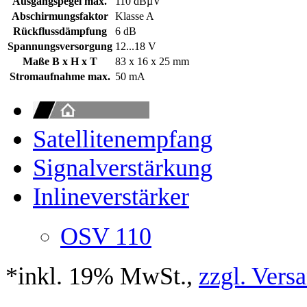
Ausgangspegel max.
110 dBµV
Abschirmungsfaktor
Klasse A
Rückflussdämpfung
6 dB
Spannungsversorgung
12...18 V
Maße B x H x T
83 x 16 x 25 mm
Stromaufnahme max.
50 mA
Satellitenempfang
Signalverstärkung
Inlineverstärker
OSV 110
*inkl. 19% MwSt.,
zzgl. Vers