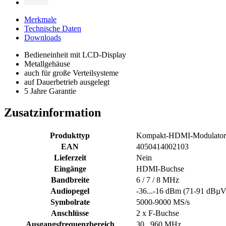
Merkmale
Technische Daten
Downloads
Bedieneinheit mit LCD-Display
Metallgehäuse
auch für große Verteilsysteme
auf Dauerbetrieb ausgelegt
5 Jahre Garantie
Zusatzinformation
Produkttyp
Kompakt-HDMI-Modulator
EAN
4050414002103
Lieferzeit
Nein
Eingänge
HDMI-Buchse
Bandbreite
6 / 7 / 8 MHz
Audiopegel
-36...-16 dBm (71-91 dBµV)
Symbolrate
5000-9000 MS/s
Anschlüsse
2 x F-Buchse
Ausgangsfrequenzbereich
30...960 MHz