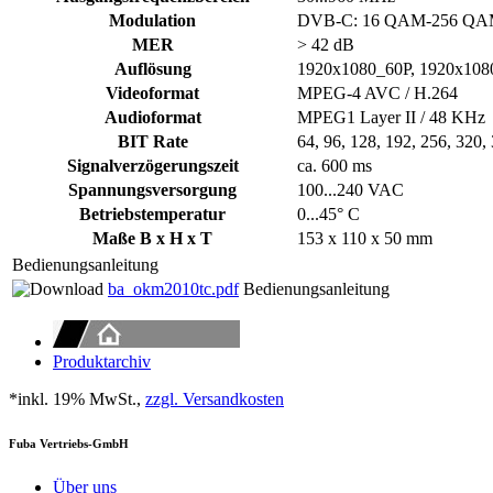
Modulation
DVB-C: 16 QAM-256 QAM
MER
> 42 dB
Auflösung
1920x1080_60P, 1920x108
Videoformat
MPEG-4 AVC / H.264
Audioformat
MPEG1 Layer II / 48 KHz
BIT Rate
64, 96, 128, 192, 256, 320,
Signalverzögerungszeit
ca. 600 ms
Spannungsversorgung
100...240 VAC
Betriebstemperatur
0...45° C
Maße B x H x T
153 x 110 x 50 mm
Bedienungsanleitung
ba_okm2010tc.pdf
Bedienungsanleitung
Produktarchiv
*inkl. 19% MwSt.,
zzgl. Versandkosten
Fuba Vertriebs-GmbH
Über uns