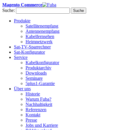
Magento Commerce
Suche:
Suche
Produkte
Satellitenempfang
Antennenempfang
Kabelfernsehen
Heimnetzwerk
Sat-TV-Sparrechner
Sat-Konfigurator
Service
Kabelkonfigurator
Produktarchiv
Downloads
Seminare
5plus1-Garantie
Über uns
Historie
Warum Fuba?
Nachhaltigkeit
Referenzen
Kontakt
Presse
Jobs und Karriere