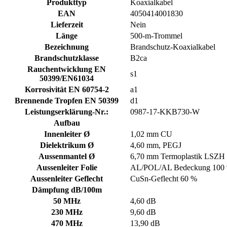
Produkttyp
Koaxialkabel
EAN
4050414001830
Lieferzeit
Nein
Länge
500-m-Trommel
Bezeichnung
Brandschutz-Koaxialkabel
Brandschutzklasse
B2ca
Rauchentwicklung EN
s1
50399/EN61034
Korrosivität EN 60754-2
a1
Brennende Tropfen EN 50399
d1
Leistungserklärung-Nr.:
0987-17-KKB730-W
Aufbau
Innenleiter Ø
1,02 mm CU
Dielektrikum Ø
4,60 mm, PEGJ
Aussenmantel Ø
6,70 mm Termoplastik LSZH
Aussenleiter Folie
AL/POL/AL Bedeckung 100
Aussenleiter Geflecht
CuSn-Geflecht 60 %
Dämpfung dB/100m
50 MHz
4,60 dB
230 MHz
9,60 dB
470 MHz
13,90 dB