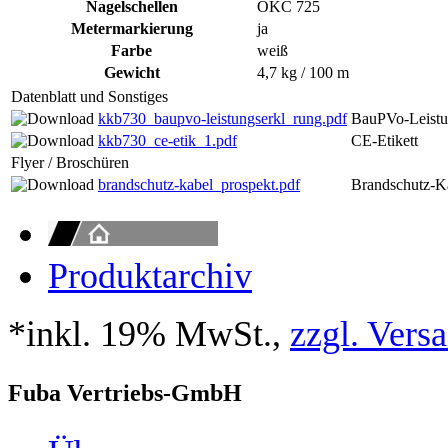
Nagelschellen
OKC 725
Metermarkierung
ja
Farbe
weiß
Gewicht
4,7 kg / 100 m
Datenblatt und Sonstiges
kkb730_baupvo-leistungserkl_rung.pdf
BauPVo-Leistu
kkb730_ce-etik_1.pdf
CE-Etikett
Flyer / Broschüren
brandschutz-kabel_prospekt.pdf
Brandschutz-K
Produktarchiv
*inkl. 19% MwSt.,
zzgl. Vers
Fuba Vertriebs-GmbH