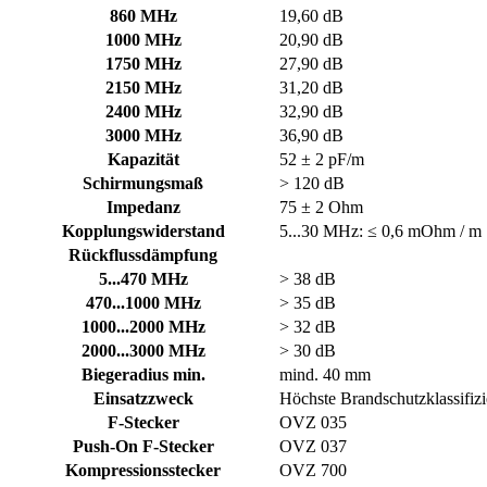
860 MHz
19,60 dB
1000 MHz
20,90 dB
1750 MHz
27,90 dB
2150 MHz
31,20 dB
2400 MHz
32,90 dB
3000 MHz
36,90 dB
Kapazität
52 ± 2 pF/m
Schirmungsmaß
> 120 dB
Impedanz
75 ± 2 Ohm
Kopplungswiderstand
5...30 MHz: ≤ 0,6 mOhm / m
Rückflussdämpfung
5...470 MHz
> 38 dB
470...1000 MHz
> 35 dB
1000...2000 MHz
> 32 dB
2000...3000 MHz
> 30 dB
Biegeradius min.
mind. 40 mm
Einsatzzweck
Höchste Brandschutzklassifiz
F-Stecker
OVZ 035
Push-On F-Stecker
OVZ 037
Kompressionsstecker
OVZ 700