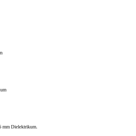
mm
ikum
,6 mm Dielektrikum.