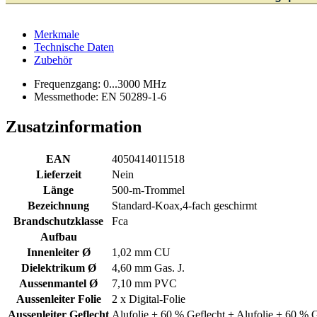
Merkmale
Technische Daten
Zubehör
Frequenzgang: 0...3000 MHz
Messmethode: EN 50289-1-6
Zusatzinformation
EAN
4050414011518
Lieferzeit
Nein
Länge
500-m-Trommel
Bezeichnung
Standard-Koax,4-fach geschirmt
Brandschutzklasse
Fca
Aufbau
Innenleiter Ø
1,02 mm CU
Dielektrikum Ø
4,60 mm Gas. J.
Aussenmantel Ø
7,10 mm PVC
Aussenleiter Folie
2 x Digital-Folie
Aussenleiter Geflecht
Alufolie + 60 % Geflecht + Alufolie + 60 % G