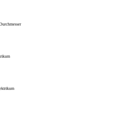
 Durchmesser
trikum
ektrikum