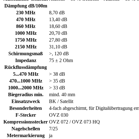
Dämpfung dB/100m
230 MHz
8,70 dB
470 MHz
13,40 dB
860 MHz
18,60 dB
1000 MHz
20,70 dB
1750 MHz
27,80 dB
2150 MHz
31,10 dB
Schirmungsmaß
>, 120 dB
Impedanz
75 ± 2 Ohm
Rückflussdämpfung
5...470 MHz
> 38 dB
470...1000 MHz
> 35 dB
1000...2000 MHz
> 33 dB
Biegeradius min.
mind. 40 mm
Einsatzzweck
BK / Satellit
Besonderheiten
4-fach abgeschirmt, für Digitalübertragung e
F-Stecker
OVZ 030
Kompressionsstecker
OVZ 072 / OVZ 073 HQ
Nagelschellen
7/25
Metermarkierung
ja