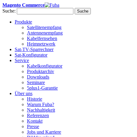
Magento Commerce
Suche:
Suche
Produkte
Satellitenempfang
Antennenempfang
Kabelfernsehen
Heimnetzwerk
Sat-TV-Sparrechner
Sat-Konfigurator
Service
Kabelkonfigurator
Produktarchiv
Downloads
Seminare
5plus1-Garantie
Über uns
Historie
Warum Fuba?
Nachhaltigkeit
Referenzen
Kontakt
Presse
Jobs und Karriere