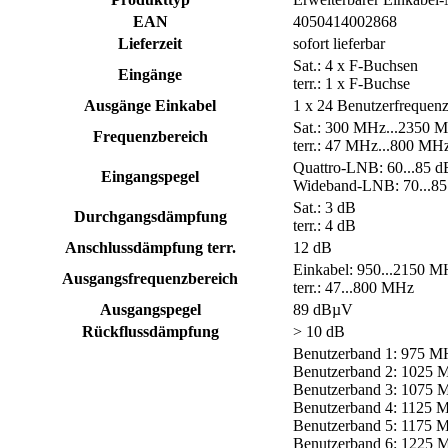
EAN
4050414002868
Lieferzeit
sofort lieferbar
Sat.: 4 x F-Buchsen
Eingänge
terr.: 1 x F-Buchse
Ausgänge Einkabel
1 x 24 Benutzerfrequen
Sat.: 300 MHz...2350 
Frequenzbereich
terr.: 47 MHz...800 MH
Quattro-LNB: 60...85 
Eingangspegel
Wideband-LNB: 70...8
Sat.: 3 dB
Durchgangsdämpfung
terr.: 4 dB
Anschlussdämpfung terr.
12 dB
Einkabel: 950...2150 M
Ausgangsfrequenzbereich
terr.: 47...800 MHz
Ausgangspegel
89 dBµV
Rückflussdämpfung
> 10 dB
Benutzerband 1: 975 M
Benutzerband 2: 1025 
Benutzerband 3: 1075 
Benutzerband 4: 1125 
Benutzerband 5: 1175 
Benutzerband 6: 1225 