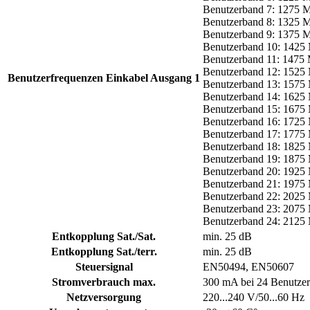
Benutzerband 7: 1275 
Benutzerband 8: 1325 
Benutzerband 9: 1375
Benutzerband 10: 142
Benutzerband 11: 1475
Benutzerband 12: 152
Benutzerfrequenzen Einkabel Ausgang 1
Benutzerband 13: 157
Benutzerband 14: 162
Benutzerband 15: 167
Benutzerband 16: 172
Benutzerband 17: 177
Benutzerband 18: 182
Benutzerband 19: 187
Benutzerband 20: 192
Benutzerband 21: 197
Benutzerband 22: 202
Benutzerband 23: 207
Benutzerband 24: 212
Entkopplung Sat./Sat.
min. 25 dB
Entkopplung Sat./terr.
min. 25 dB
Steuersignal
EN50494, EN50607
Stromverbrauch max.
300 mA bei 24 Benutzer
Netzversorgung
220...240 V/50...60 Hz