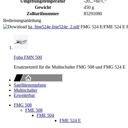
Umgebungstemperatur
-20...+60 C°
Gewicht
450 g
Zolltarifnummer
85291080
Bedienungsanleitung
ba_fmg524e-fme524e_2.pdf
FMG 524 E/FME 524 E Be
Fuba FMN 500
Ersatznetzteil für die Multischalter FMG 508 und FMG 524 E
Satellitenempfang
Multischalter
Erweiterbar
FMG 508
FME 508
FME 504
FME 524 E