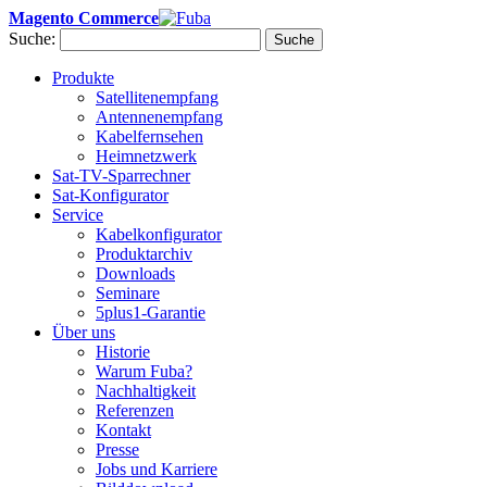
Magento Commerce
Suche:
Suche
Produkte
Satellitenempfang
Antennenempfang
Kabelfernsehen
Heimnetzwerk
Sat-TV-Sparrechner
Sat-Konfigurator
Service
Kabelkonfigurator
Produktarchiv
Downloads
Seminare
5plus1-Garantie
Über uns
Historie
Warum Fuba?
Nachhaltigkeit
Referenzen
Kontakt
Presse
Jobs und Karriere