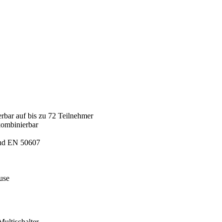
rbar auf bis zu 72 Teilnehmer
ombinierbar
und EN 50607
use
Multischalter