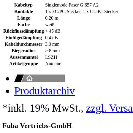
Kabeltyp
Singlemode Faser G.657 A2
Kontakte
1 x FC/PC-Stecker, 1 x CLIK!-Stecker
Länge
0,20 m
Farbe
weiß
Rückflussdämpfung
> 45 dB
Einfügedämpfung
0,4 dB
Kabeldurchmesser
3,0 mm
Biegeradius
≥ 8 mm
Aussenmantel
LSZH
Artikelgruppe
Antenne
Produktarchiv
*inkl. 19% MwSt.,
zzgl. Vers
Fuba Vertriebs-GmbH