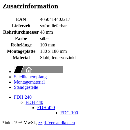
Zusatzinformation
EAN
4050414402217
Lieferzeit
sofort lieferbar
Rohrdurchmesser
48 mm
Farbe
silber
Rohrlänge
100 mm
Montageplatte
180 x 180 mm
Material
Stahl, feuerverzinkt
Satellitenempfang
Montagematerial
Standgestelle
FDH 240
FDH 440
FDH 450
FDG 100
*inkl. 19% MwSt.,
zzgl. Versandkosten