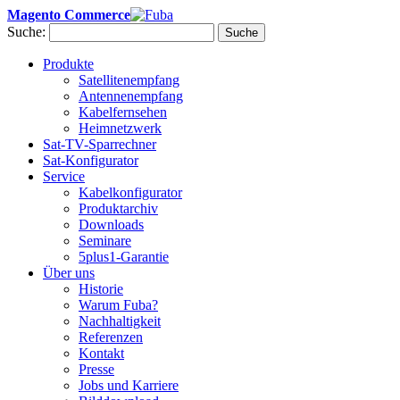
Magento Commerce
Suche:
Suche
Produkte
Satellitenempfang
Antennenempfang
Kabelfernsehen
Heimnetzwerk
Sat-TV-Sparrechner
Sat-Konfigurator
Service
Kabelkonfigurator
Produktarchiv
Downloads
Seminare
5plus1-Garantie
Über uns
Historie
Warum Fuba?
Nachhaltigkeit
Referenzen
Kontakt
Presse
Jobs und Karriere