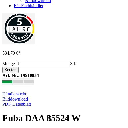
Bilddownload
Für Fachhändler
534,70 €
*
Menge
Stk.
Kaufen
Art.-Nr.: 19910834
Händlersuche
Bilddownload
PDF-Datenblatt
Fuba DAA 85524 W