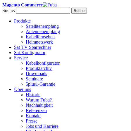
Magento Commerce
Suche:
Suche
Produkte
Satellitenempfang
Antennenempfang
Kabelfernsehen
Heimnetzwerk
Sat-TV-Sparrechner
Sat-Konfigurator
Service
Kabelkonfigurator
Produktarchiv
Downloads
Seminare
5plus1-Garantie
Über uns
Historie
Warum Fuba?
Nachhaltigkeit
Referenzen
Kontakt
Presse
Jobs und Karriere