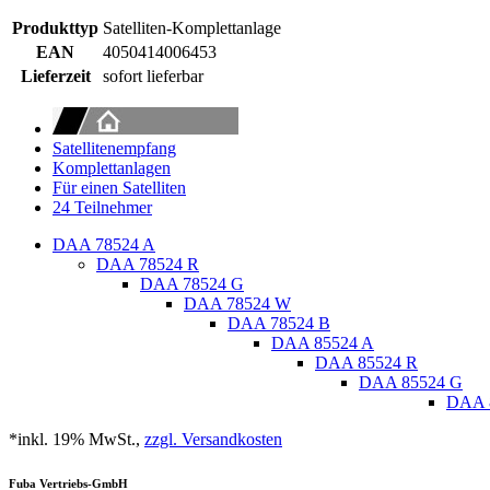
Produkttyp
Satelliten-Komplettanlage
EAN
4050414006453
Lieferzeit
sofort lieferbar
Satellitenempfang
Komplettanlagen
Für einen Satelliten
24 Teilnehmer
DAA 78524 A
DAA 78524 R
DAA 78524 G
DAA 78524 W
DAA 78524 B
DAA 85524 A
DAA 85524 R
DAA 85524 G
DAA 
*inkl. 19% MwSt.,
zzgl. Versandkosten
Fuba Vertriebs-GmbH