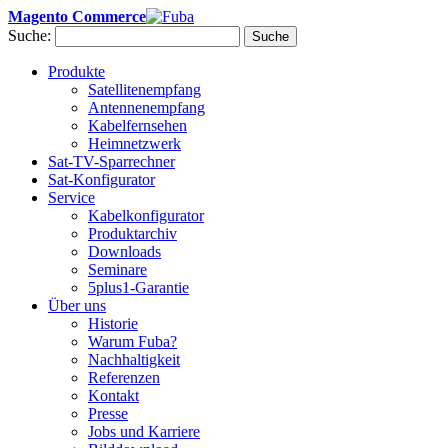
Magento Commerce
Suche:
Suche
Produkte
Satellitenempfang
Antennenempfang
Kabelfernsehen
Heimnetzwerk
Sat-TV-Sparrechner
Sat-Konfigurator
Service
Kabelkonfigurator
Produktarchiv
Downloads
Seminare
5plus1-Garantie
Über uns
Historie
Warum Fuba?
Nachhaltigkeit
Referenzen
Kontakt
Presse
Jobs und Karriere