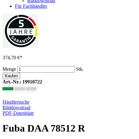
Bilddownload
Für Fachhändler
374,70 €
*
Menge
Stk.
Kaufen
Art.-Nr.: 19910722
Händlersuche
Bilddownload
PDF-Datenblatt
Fuba DAA 78512 R