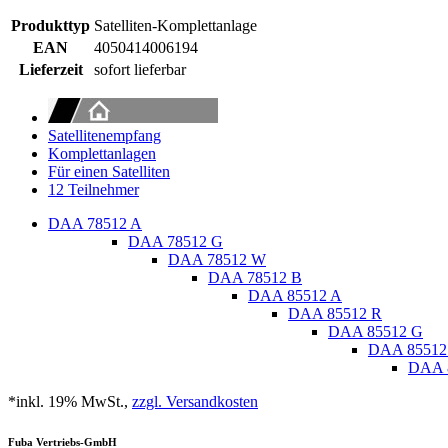
Produkttyp
Satelliten-Komplettanlage
EAN
4050414006194
Lieferzeit
sofort lieferbar
Satellitenempfang
Komplettanlagen
Für einen Satelliten
12 Teilnehmer
DAA 78512 A
DAA 78512 G
DAA 78512 W
DAA 78512 B
DAA 85512 A
DAA 85512 R
DAA 85512 G
DAA 8551
DAA 
*inkl. 19% MwSt.,
zzgl. Versandkosten
Fuba Vertriebs-GmbH