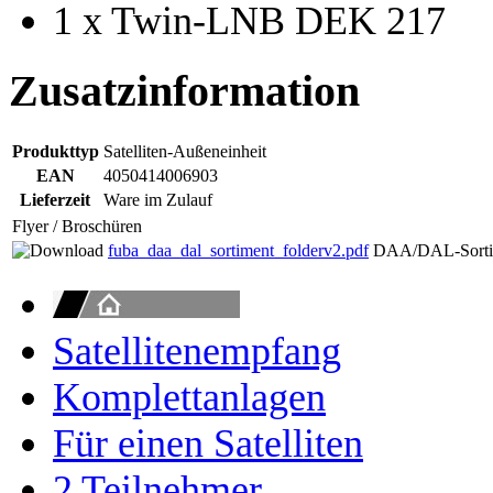
1 x Twin-LNB DEK 217
Zusatzinformation
Produkttyp
Satelliten-Außeneinheit
EAN
4050414006903
Lieferzeit
Ware im Zulauf
Flyer / Broschüren
fuba_daa_dal_sortiment_folderv2.pdf
DAA/DAL-Sortim
Satellitenempfang
Komplettanlagen
Für einen Satelliten
2 Teilnehmer