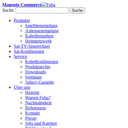
Magento Commerce
Suche:
Suche
Produkte
Satellitenempfang
Antennenempfang
Kabelfernsehen
Heimnetzwerk
Sat-TV-Sparrechner
Sat-Konfigurator
Service
Kabelkonfigurator
Produktarchiv
Downloads
Seminare
5plus1-Garantie
Über uns
Historie
Warum Fuba?
Nachhaltigkeit
Referenzen
Kontakt
Presse
Jobs und Karriere