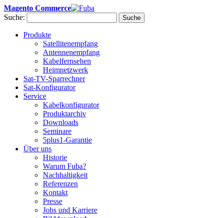
Magento Commerce
Suche:
Suche
Produkte
Satellitenempfang
Antennenempfang
Kabelfernsehen
Heimnetzwerk
Sat-TV-Sparrechner
Sat-Konfigurator
Service
Kabelkonfigurator
Produktarchiv
Downloads
Seminare
5plus1-Garantie
Über uns
Historie
Warum Fuba?
Nachhaltigkeit
Referenzen
Kontakt
Presse
Jobs und Karriere