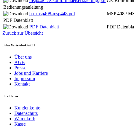
msp448_ce-konformitaetserklaerung.pdf
CE-Konformit
Bedienungsanleitung
ba_msp408-msp448.pdf
MSP 408 / MS
PDF Datenblatt
PDF Datenblatt
PDF Datenbla
Zurück zur Übersicht
Fuba Vertriebs-GmbH
Über uns
AGB
Presse
Jobs und Karriere
Impressum
Kontakt
Ihre Daten
Kundenkonto
Datenschutz
Warenkorb
Kasse