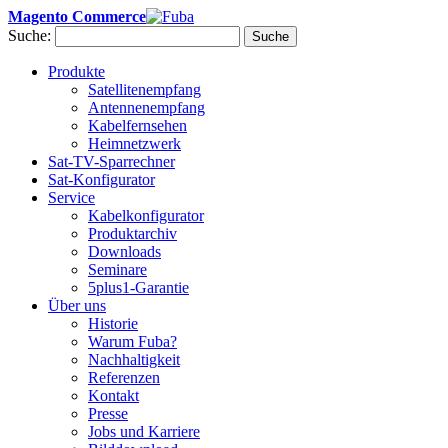
Magento Commerce
Suche:
Suche
Produkte
Satellitenempfang
Antennenempfang
Kabelfernsehen
Heimnetzwerk
Sat-TV-Sparrechner
Sat-Konfigurator
Service
Kabelkonfigurator
Produktarchiv
Downloads
Seminare
5plus1-Garantie
Über uns
Historie
Warum Fuba?
Nachhaltigkeit
Referenzen
Kontakt
Presse
Jobs und Karriere