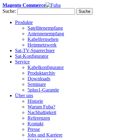
Magento Commerce
Suche:
Suche
Produkte
Satellitenempfang
Antennenempfang
Kabelfernsehen
Heimnetzwerk
Sat-TV-Sparrechner
Sat-Konfigurator
Service
Kabelkonfigurator
Produktarchiv
Downloads
Seminare
5plus1-Garantie
Über uns
Historie
Warum Fuba?
Nachhaltigkeit
Referenzen
Kontakt
Presse
Jobs und Karriere