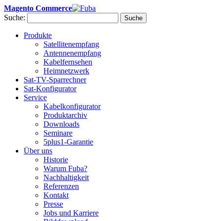
Magento Commerce
Suche:
Suche
Produkte
Satellitenempfang
Antennenempfang
Kabelfernsehen
Heimnetzwerk
Sat-TV-Sparrechner
Sat-Konfigurator
Service
Kabelkonfigurator
Produktarchiv
Downloads
Seminare
5plus1-Garantie
Über uns
Historie
Warum Fuba?
Nachhaltigkeit
Referenzen
Kontakt
Presse
Jobs und Karriere