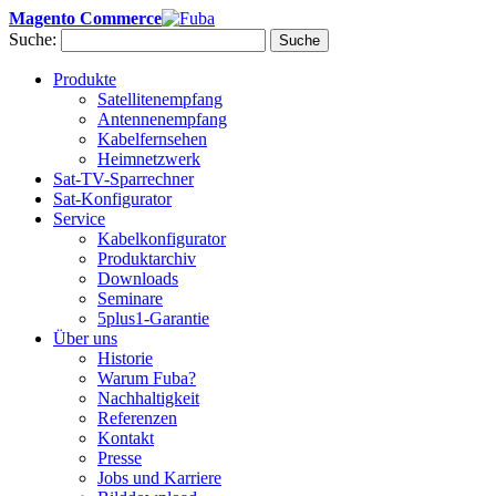
Magento Commerce
Suche:
Suche
Produkte
Satellitenempfang
Antennenempfang
Kabelfernsehen
Heimnetzwerk
Sat-TV-Sparrechner
Sat-Konfigurator
Service
Kabelkonfigurator
Produktarchiv
Downloads
Seminare
5plus1-Garantie
Über uns
Historie
Warum Fuba?
Nachhaltigkeit
Referenzen
Kontakt
Presse
Jobs und Karriere