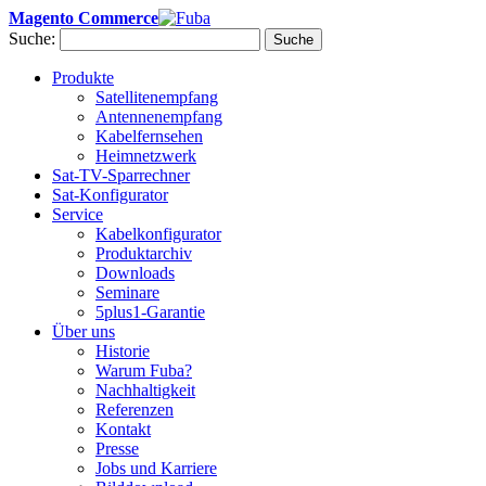
Magento Commerce
Suche:
Suche
Produkte
Satellitenempfang
Antennenempfang
Kabelfernsehen
Heimnetzwerk
Sat-TV-Sparrechner
Sat-Konfigurator
Service
Kabelkonfigurator
Produktarchiv
Downloads
Seminare
5plus1-Garantie
Über uns
Historie
Warum Fuba?
Nachhaltigkeit
Referenzen
Kontakt
Presse
Jobs und Karriere