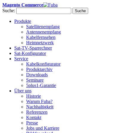
Magento Commerce
Suche:
Suche
Produkte
Satellitenempfang
Antennenempfang
Kabelfernsehen
Heimnetzwerk
Sat-TV-Sparrechner
Sat-Konfigurator
Service
Kabelkonfigurator
Produktarchiv
Downloads
Seminare
5plus1-Garantie
Über uns
Historie
Warum Fuba?
Nachhaltigkeit
Referenzen
Kontakt
Presse
Jobs und Karriere