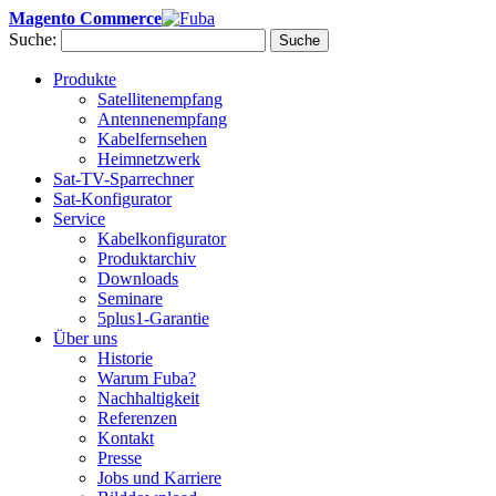
Magento Commerce
Suche:
Suche
Produkte
Satellitenempfang
Antennenempfang
Kabelfernsehen
Heimnetzwerk
Sat-TV-Sparrechner
Sat-Konfigurator
Service
Kabelkonfigurator
Produktarchiv
Downloads
Seminare
5plus1-Garantie
Über uns
Historie
Warum Fuba?
Nachhaltigkeit
Referenzen
Kontakt
Presse
Jobs und Karriere