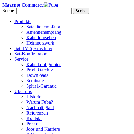
Magento Commerce
Suche:
Suche
Produkte
Satellitenempfang
Antennenempfang
Kabelfernsehen
Heimnetzwerk
Sat-TV-Sparrechner
Sat-Konfigurator
Service
Kabelkonfigurator
Produktarchiv
Downloads
Seminare
5plus1-Garantie
Über uns
Historie
Warum Fuba?
Nachhaltigkeit
Referenzen
Kontakt
Presse
Jobs und Karriere