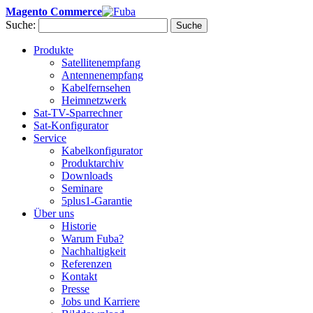
Magento Commerce
Suche:
Suche
Produkte
Satellitenempfang
Antennenempfang
Kabelfernsehen
Heimnetzwerk
Sat-TV-Sparrechner
Sat-Konfigurator
Service
Kabelkonfigurator
Produktarchiv
Downloads
Seminare
5plus1-Garantie
Über uns
Historie
Warum Fuba?
Nachhaltigkeit
Referenzen
Kontakt
Presse
Jobs und Karriere