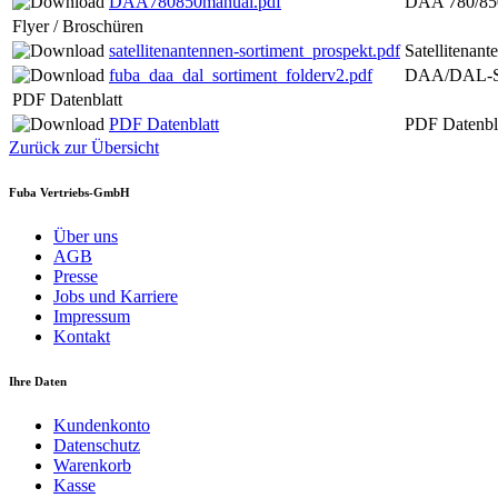
DAA780850manual.pdf
DAA 780/850 
Flyer / Broschüren
satellitenantennen-sortiment_prospekt.pdf
Satellitenan
fuba_daa_dal_sortiment_folderv2.pdf
DAA/DAL-So
PDF Datenblatt
PDF Datenblatt
PDF Datenbl
Zurück zur Übersicht
Fuba Vertriebs-GmbH
Über uns
AGB
Presse
Jobs und Karriere
Impressum
Kontakt
Ihre Daten
Kundenkonto
Datenschutz
Warenkorb
Kasse