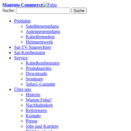
Magento Commerce
Suche:
Suche
Produkte
Satellitenempfang
Antennenempfang
Kabelfernsehen
Heimnetzwerk
Sat-TV-Sparrechner
Sat-Konfigurator
Service
Kabelkonfigurator
Produktarchiv
Downloads
Seminare
5plus1-Garantie
Über uns
Historie
Warum Fuba?
Nachhaltigkeit
Referenzen
Kontakt
Presse
Jobs und Karriere