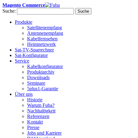
Magento Commerce
Suche:
Suche
Produkte
Satellitenempfang
Antennenempfang
Kabelfernsehen
Heimnetzwerk
Sat-TV-Sparrechner
Sat-Konfigurator
Service
Kabelkonfigurator
Produktarchiv
Downloads
Seminare
5plus1-Garantie
Über uns
Historie
Warum Fuba?
Nachhaltigkeit
Referenzen
Kontakt
Presse
Jobs und Karriere