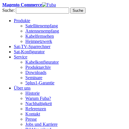
Magento Commerce
Suche:
Suche
Produkte
Satellitenempfang
Antennenempfang
Kabelfernsehen
Heimnetzwerk
Sat-TV-Sparrechner
Sat-Konfigurator
Service
Kabelkonfigurator
Produktarchiv
Downloads
Seminare
5plus1-Garantie
Über uns
Historie
Warum Fuba?
Nachhaltigkeit
Referenzen
Kontakt
Presse
Jobs und Karriere