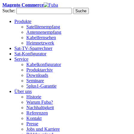
Magento Commerce
Suche:
Suche
Produkte
Satellitenempfang
Antennenempfang
Kabelfernsehen
Heimnetzwerk
Sat-TV-Sparrechner
Sat-Konfigurator
Service
Kabelkonfigurator
Produktarchiv
Downloads
Seminare
5plus1-Garantie
Über uns
Historie
Warum Fuba?
Nachhaltigkeit
Referenzen
Kontakt
Presse
Jobs und Karriere