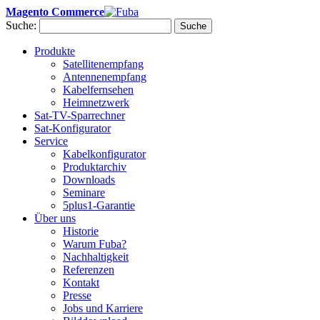
Magento Commerce
Suche:
Suche
Produkte
Satellitenempfang
Antennenempfang
Kabelfernsehen
Heimnetzwerk
Sat-TV-Sparrechner
Sat-Konfigurator
Service
Kabelkonfigurator
Produktarchiv
Downloads
Seminare
5plus1-Garantie
Über uns
Historie
Warum Fuba?
Nachhaltigkeit
Referenzen
Kontakt
Presse
Jobs und Karriere