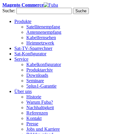
Magento Commerce
Suche:
Suche
Produkte
Satellitenempfang
Antennenempfang
Kabelfernsehen
Heimnetzwerk
Sat-TV-Sparrechner
Sat-Konfigurator
Service
Kabelkonfigurator
Produktarchiv
Downloads
Seminare
5plus1-Garantie
Über uns
Historie
Warum Fuba?
Nachhaltigkeit
Referenzen
Kontakt
Presse
Jobs und Karriere