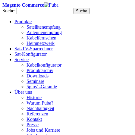
Magento Commerce
Suche:
Suche
Produkte
Satellitenempfang
Antennenempfang
Kabelfernsehen
Heimnetzwerk
Sat-TV-Sparrechner
Sat-Konfigurator
Service
Kabelkonfigurator
Produktarchiv
Downloads
Seminare
5plus1-Garantie
Über uns
Historie
Warum Fuba?
Nachhaltigkeit
Referenzen
Kontakt
Presse
Jobs und Karriere