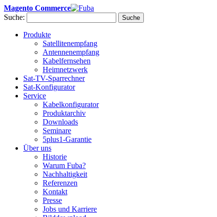
Magento Commerce
Suche:
Suche
Produkte
Satellitenempfang
Antennenempfang
Kabelfernsehen
Heimnetzwerk
Sat-TV-Sparrechner
Sat-Konfigurator
Service
Kabelkonfigurator
Produktarchiv
Downloads
Seminare
5plus1-Garantie
Über uns
Historie
Warum Fuba?
Nachhaltigkeit
Referenzen
Kontakt
Presse
Jobs und Karriere