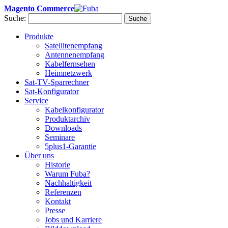
Magento Commerce
Suche:
Suche
Produkte
Satellitenempfang
Antennenempfang
Kabelfernsehen
Heimnetzwerk
Sat-TV-Sparrechner
Sat-Konfigurator
Service
Kabelkonfigurator
Produktarchiv
Downloads
Seminare
5plus1-Garantie
Über uns
Historie
Warum Fuba?
Nachhaltigkeit
Referenzen
Kontakt
Presse
Jobs und Karriere