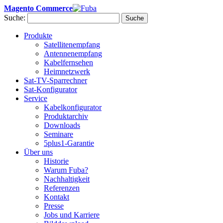
Magento Commerce
Suche:
Suche
Produkte
Satellitenempfang
Antennenempfang
Kabelfernsehen
Heimnetzwerk
Sat-TV-Sparrechner
Sat-Konfigurator
Service
Kabelkonfigurator
Produktarchiv
Downloads
Seminare
5plus1-Garantie
Über uns
Historie
Warum Fuba?
Nachhaltigkeit
Referenzen
Kontakt
Presse
Jobs und Karriere