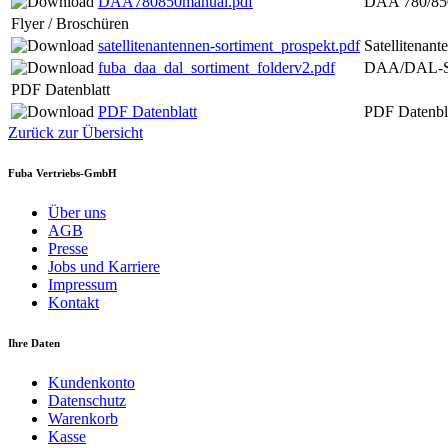
DAA780850manual.pdf
DAA 780/850 
Flyer / Broschüren
satellitenantennen-sortiment_prospekt.pdf
Satellitenan
fuba_daa_dal_sortiment_folderv2.pdf
DAA/DAL-So
PDF Datenblatt
PDF Datenblatt
PDF Datenbl
Zurück zur Übersicht
Fuba Vertriebs-GmbH
Über uns
AGB
Presse
Jobs und Karriere
Impressum
Kontakt
Ihre Daten
Kundenkonto
Datenschutz
Warenkorb
Kasse