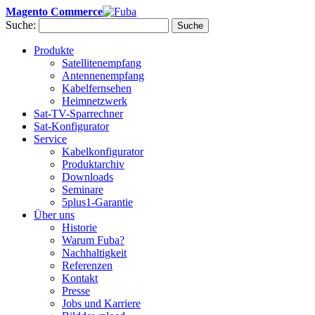
Magento Commerce
Suche:
Suche
Produkte
Satellitenempfang
Antennenempfang
Kabelfernsehen
Heimnetzwerk
Sat-TV-Sparrechner
Sat-Konfigurator
Service
Kabelkonfigurator
Produktarchiv
Downloads
Seminare
5plus1-Garantie
Über uns
Historie
Warum Fuba?
Nachhaltigkeit
Referenzen
Kontakt
Presse
Jobs und Karriere