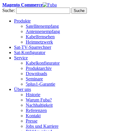
Magento Commerce
Suche:
Suche
Produkte
Satellitenempfang
Antennenempfang
Kabelfernsehen
Heimnetzwerk
Sat-TV-Sparrechner
Sat-Konfigurator
Service
Kabelkonfigurator
Produktarchiv
Downloads
Seminare
5plus1-Garantie
Über uns
Historie
Warum Fuba?
Nachhaltigkeit
Referenzen
Kontakt
Presse
Jobs und Karriere