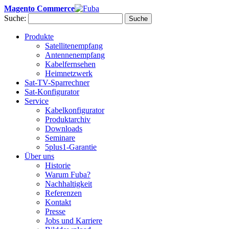
Magento Commerce
Suche:
Suche
Produkte
Satellitenempfang
Antennenempfang
Kabelfernsehen
Heimnetzwerk
Sat-TV-Sparrechner
Sat-Konfigurator
Service
Kabelkonfigurator
Produktarchiv
Downloads
Seminare
5plus1-Garantie
Über uns
Historie
Warum Fuba?
Nachhaltigkeit
Referenzen
Kontakt
Presse
Jobs und Karriere