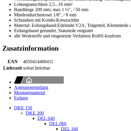
Leitungsanschluss 2,5...16 mm²
Bandlänge 209 mm: max 1 ½", / 50 mm
Mindestdurchmesser 1/8", / 8 mm
Schrauben mit Kombi-Kreuzschlitz
Material: Erdungsband:Edelstahl V2A, Trägerteil, Klemmteile u
Erdungsband gerundet, Stanzteile entgratet
alle Werkstoffe und eingesetzte Verfahren RoHS-konform
Zusatzinformation
EAN
4050414400411
Lieferzeit
sofort lieferbar
Antennenempfang
Montagematerial
Erdung
DKE 150
DKE 200
DEL 040
DEL 060
DEL 160