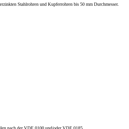
erzinkten Stahlrohren und Kupferrohren bis 50 mm Durchmesser.
eilen nach der VDE 0100 und/oder VDE 0185